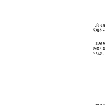
【高可
采用本公
【低噪
通过无金
※取决