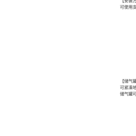
【安装
可使用
【储气
可紧凑
储气罐可