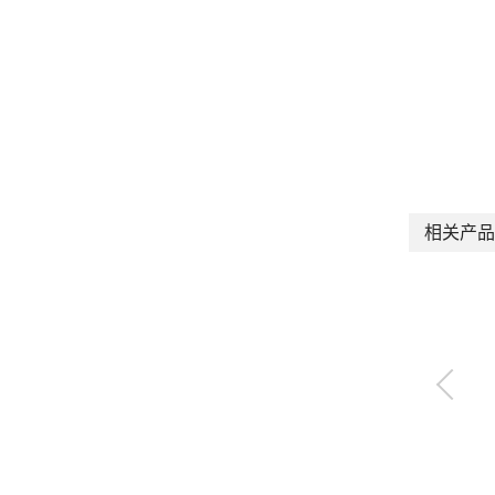
相关产品
带刻度盘针阀
DVL