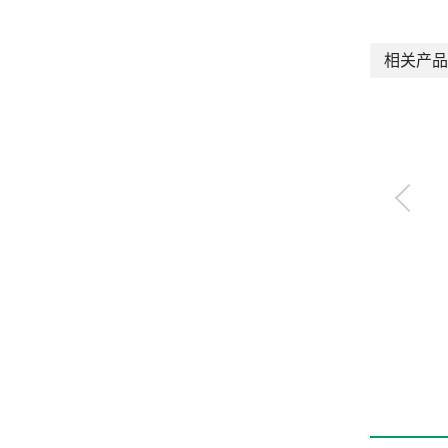
相关产品
高耐久性元件HP系列
（耐环境）紧固型气
缸
CMK2-G-HP1