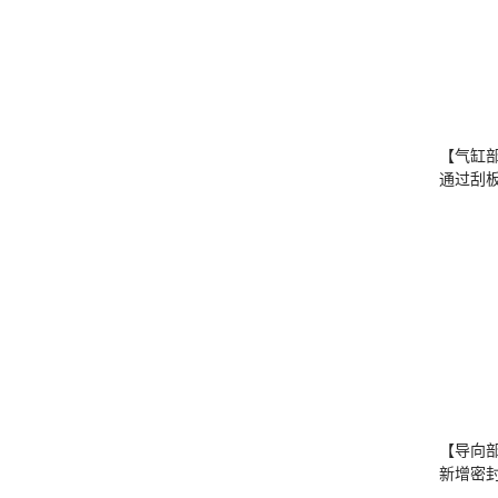
【气缸
通过刮
【导向
新增密