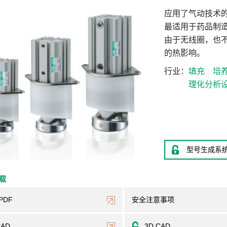
应用了气动技术
最适用于药品制
由于无线圈，也
的热影响。
行业
填充
培
理化分析
型号生成系
下载
PDF
安全注意事项
CAD
3D CAD