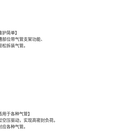
维护简单】
槽部位带气管支架功能、
轻松拆装气管。
适用于各种气管】
过空压驱动，实现高密封负荷。
对应各种气管。