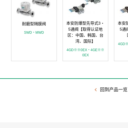
密
本安防爆型先导式3・
本安
耐磨型隔膜阀
5通阀【取得认证地
5通
SWD・MWD
区：中国、韩国、台
湾、国际】
4GD
4GD※※0EX・4GE※※
0EX
回到产品一览