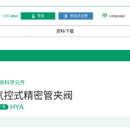
Language
CKD
plus
登录
新会员注册
资料/下载
命科学元件
气控式精密管夹阀
HYA
型号