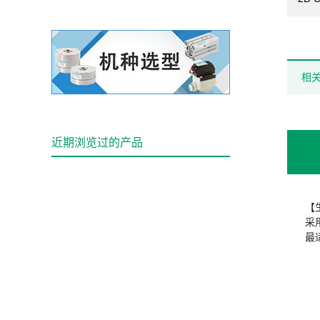
相
近期浏览过的产品
【
采
最