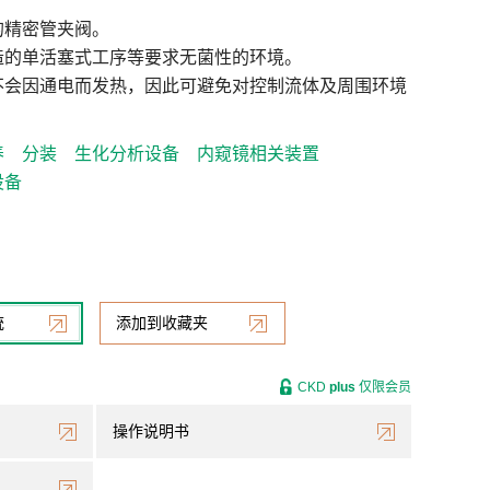
的精密管夹阀。
造的单活塞式工序等要求无菌性的环境。
不会因通电而发热，因此可避免对控制流体及周围环境
养
分装
生化分析设备
内窥镜相关装置
设备
统
添加到收藏夹
CKD
plus
仅限会员
操作说明书