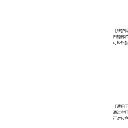
【维护
凹槽部
可轻松
【适用
通过空
可对应