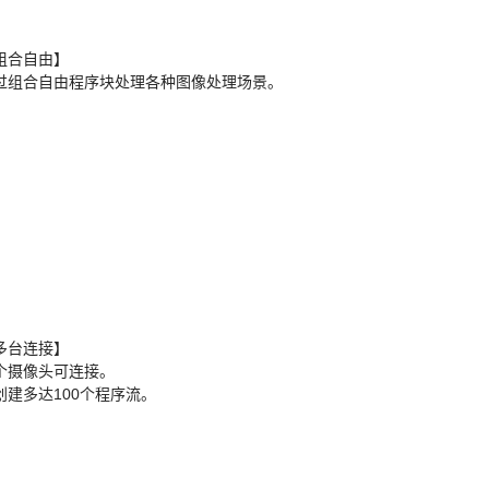
组合自由】
过组合自由程序块处理各种图像处理场景。
多台连接】
个摄像头可连接。
创建多达100个程序流。