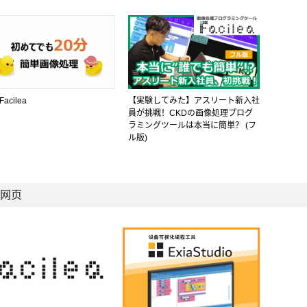
acilea
【実験してみた】アスリート新入社
員が挑戦！CKDの画像処理プログ
ラミングツールは本当に簡単？ (フ
ル版)
网页