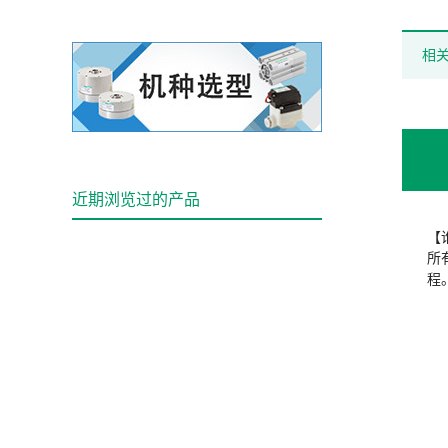
相
近期浏览过的产品
【
所
程