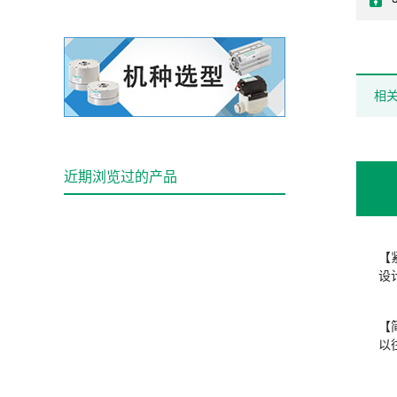
相
近期浏览过的产品
【
设
【
以