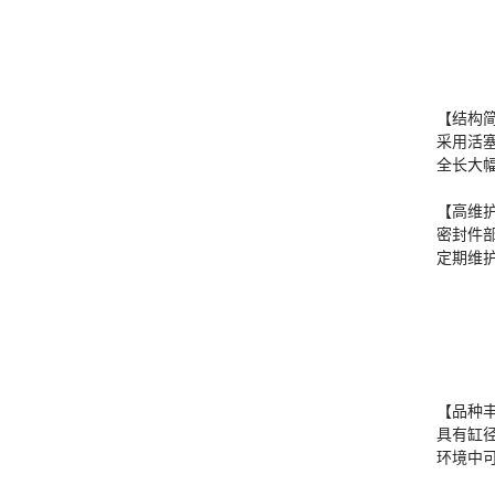
【结构
采用活塞
全长大
【高维
密封件
定期维
【品种
具有缸径
环境中可