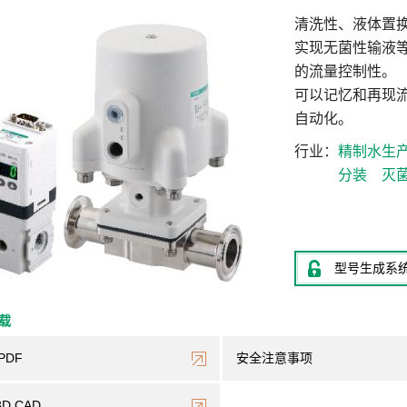
清洗性、液体置
实现无菌性输液
的流量控制性。
可以记忆和再现
自动化。
行业
精制水生
分装
灭
型号生成系
下载
PDF
安全注意事项
3D CAD