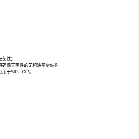
无菌性】
用确保无菌性的无积液密封结构。
可用于SIP、CIP。