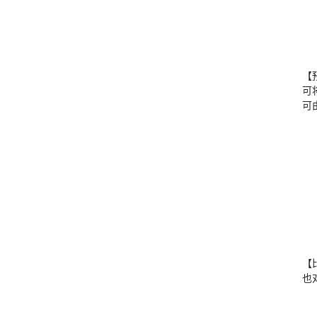
【
可
可
【
也