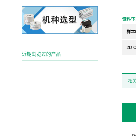
资料⁄
样本
2D 
近期浏览过的产品
相