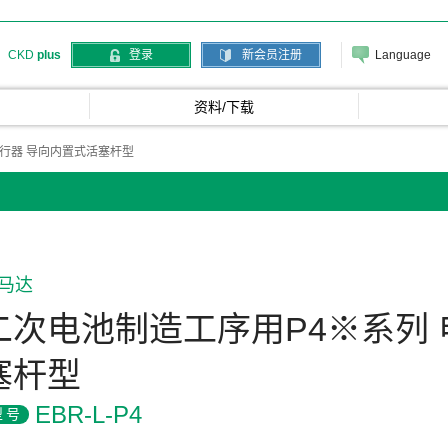
Language
CKD
plus
登录
新会员注册
资料/下载
执行器 导向内置式活塞杆型
马达
二次电池制造工序用P4※系列 
塞杆型
EBR-L-P4
型号