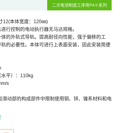
二次电池制造工序用P4※系列
12(本体宽度：120㎜)
达进行控制的电动执行器无马达规格。
一体的外轨式导轨。提高耐径向性能，强于偏移的工
导轨的必要性。本体可进行上表面安装，因此安装简便
m
水平）：110kg
m/s
部和滑动部的构成部件中限制使用铜、锌、镍系材料和电
查