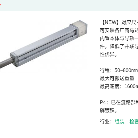
W
【NEW】对应尺寸
可安装各厂商马
内置本体与导轨
件，降低了并联
性优异。
行程：50~800m
最大可搬送重量（
最高速度：1600m
P4：已在流路
解镀镍。
行业
组装
检