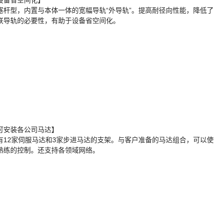
设备省空间化】
塞杆型，内置与本体一体的宽幅导轨“外导轨”。提高耐径向性能，降低了
联导轨的必要性，有助于设备省空间化。
可安装各公司马达】
有12家伺服马达和3家步进马达的支架。与客户准备的马达组合，可以使
熟练的控制。还支持各领域网络。