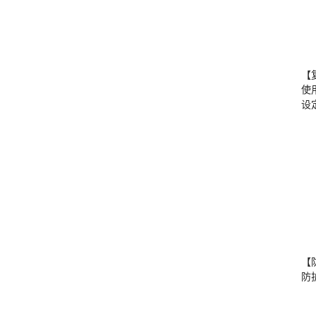
【
使
设
【
防