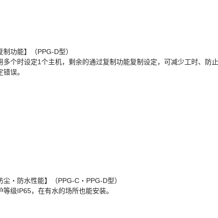
复制功能】（PPG-D型）
用多个时设定1个主机，剩余的通过复制功能复制设定，可减少工时、防
定错误。
防尘・防水性能】（PPG-C・PPG-D型）
护等级IP65，在有水的场所也能安装。