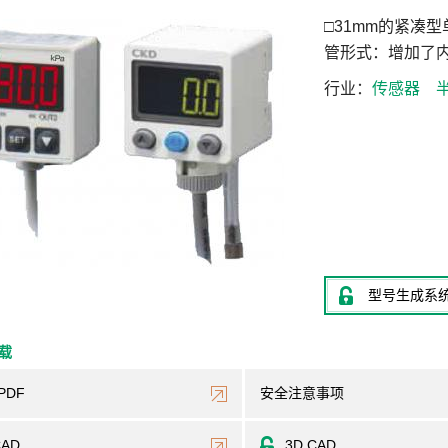
□31mm的紧凑
管形式：增加了
行业
传感器
型号生成系
下载
PDF
安全注意事项
CAD
3D CAD