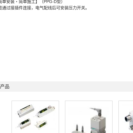
简单安装・简单施工】（PPG-D型）
缆通过接插件连接，电气配线后可安装压力开关。
产品