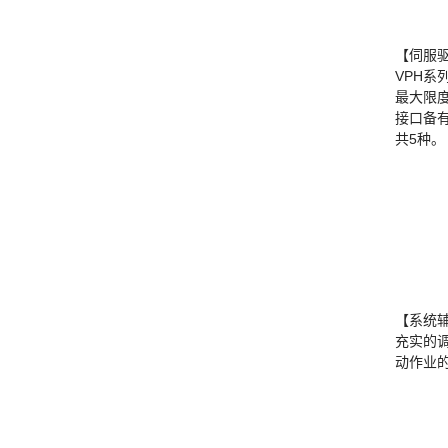
【伺服
VPH系
最大限
接口备有行
共5种。
【系统
充实的
动作业