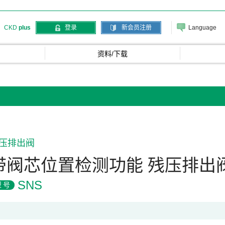
Language
CKD
plus
登录
新会员注册
资料/下载
压排出阀
带阀芯位置检测功能 残压排出
SNS
型号