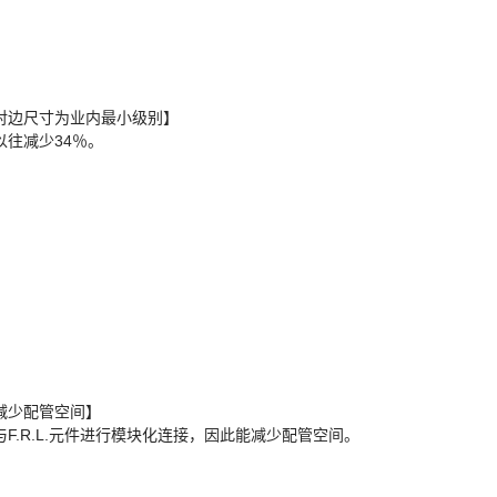
对边尺寸为业内最小级别】
以往减少34％。
减少配管空间】
与F.R.L.元件进行模块化连接，因此能减少配管空间。