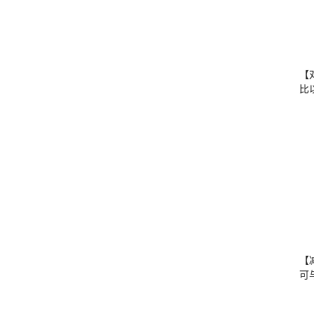
【
比
【
可