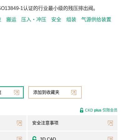
O13849-1认证的行业最小级的残压排出阀。
位
搬运
压入・冲压
安全
组装
气源供给装置
统
添加到收藏夹
CKD
plus
仅限会员
安全注意事项
3D CAD