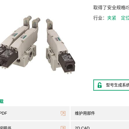
取得了安全规格IS
行业
夹紧
定
型号生成系
下载
PDF
维护用部件
说明书
2D CAD