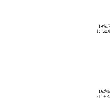
【对边
比以往减
【减少
可与F.