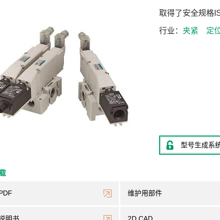
取得了安全规格IS
行业
夹紧
定
型号生成系
下载
PDF
维护用部件
说明书
2D CAD