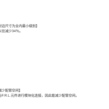
对边尺寸为业内最小级别】
以往减少34％。
减少配管空间】
与F.R.L.元件进行模块化连接，因此能减少配管空间。