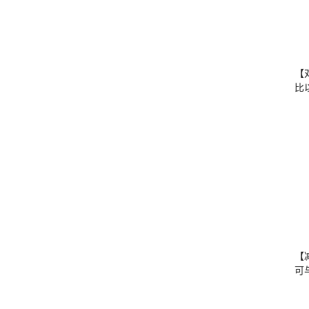
【
比
【
可