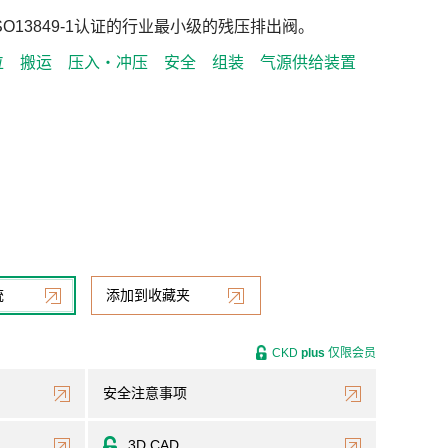
O13849-1认证的行业最小级的残压排出阀。
位
搬运
压入・冲压
安全
组装
气源供给装置
统
添加到收藏夹
CKD
plus
仅限会员
安全注意事项
3D CAD