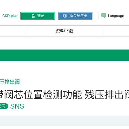
Language
CKD
plus
登录
新会员注册
资料/下载
压排出阀
带阀芯位置检测功能 残压排出
SNS
型号