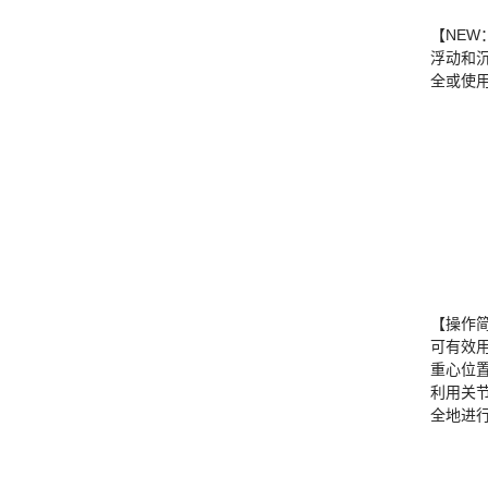
【NE
浮动和
全或使
【操作
可有效
重心位
利用关
全地进