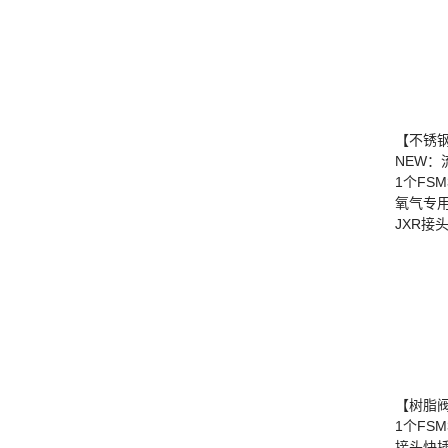
【不锈
NEW：
1个FS
氧气专
JXR接
【树脂
1个FS
接头快