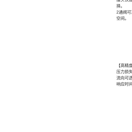
择。
2通阀
空间。
【高精
压力损
流向可
响应时间