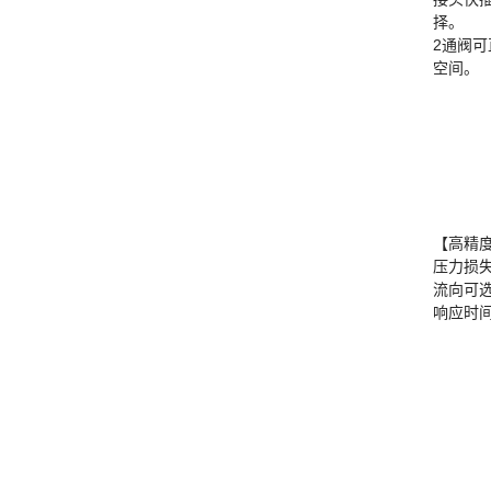
择。
2通阀
空间。
【高精
压力损
流向可
响应时间