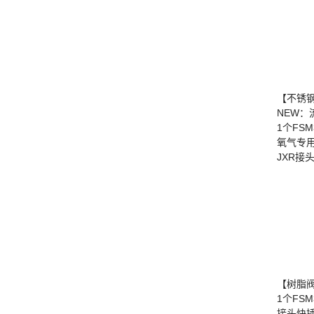
【不锈
NEW：
1个FS
氧气专
JXR接
【树脂
1个FS
接头快