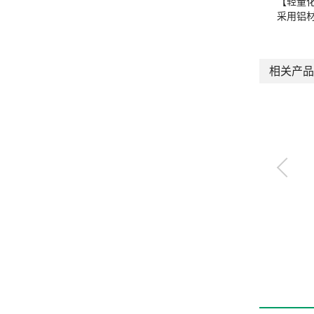
【轻量
采用铝
相关产品
带快插接头快速排气
阀
QEL