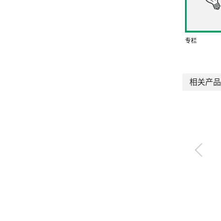
专栏
相关产品
带快插接头快速排气
阀
QEL