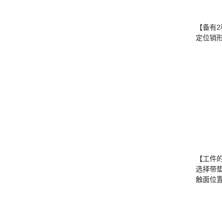
【备有
定位销
【工件
选择带垫
触面位置