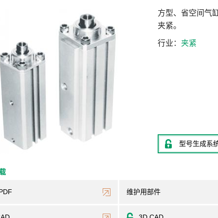
方型、省空间气
夹紧。
行业
夹紧
型号生成系
下载
PDF
维护用部件
CAD
3D CAD