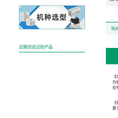
相
近期浏览过的产品
【
为
在
【
基