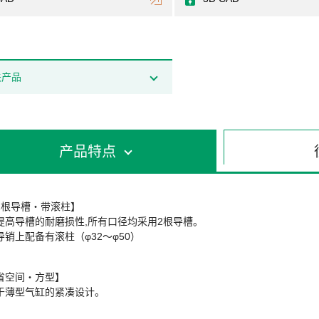
关产品
产品特点
2根导槽・带滚柱】
提高导槽的耐磨损性,所有口径均采用2根导槽。
导销上配备有滚柱（φ32〜φ50）
省空间・方型】
于薄型气缸的紧凑设计。