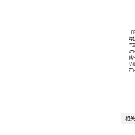
【
焊
气
对
储
防
可
相关