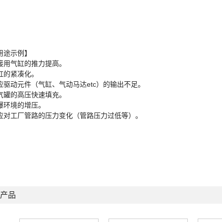
用途示例】
接用气缸的推力提高。
缸的紧凑化。
应驱动元件（气缸、气动马达etc）的输出不足。
气罐的高压快速填充。
爆环境的增压。
应对工厂管路的压力变化（管路压力过低等）。
产品