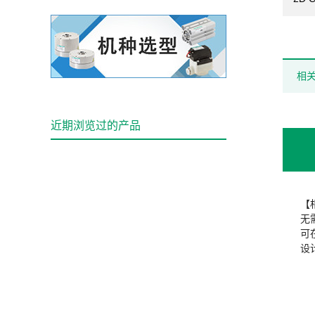
相
近期浏览过的产品
【
无
可
设