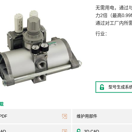
无需用电，通过
力2倍（最高0.9
通过对工厂内所
行业
型号生成系
下载
PDF
维护用部件
CAD
3D CAD