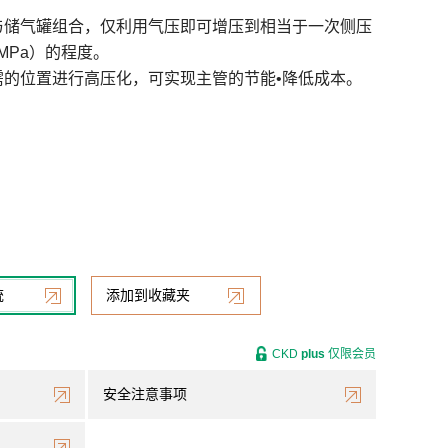
与储气罐组合，仅利用气压即可增压到相当于一次侧压
9MPa）的程度。
需的位置进行高压化，可实现主管的节能•降低成本。
统
添加到收藏夹
CKD
plus
仅限会员
安全注意事项