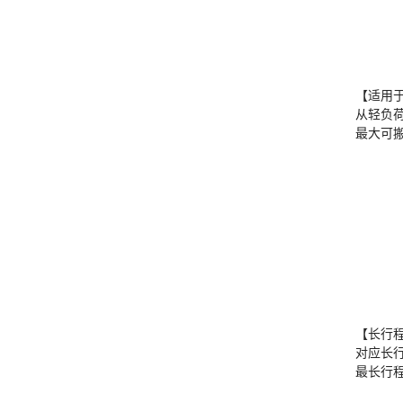
【适用
从轻负
最大可搬
【长行
对应长
最长行程