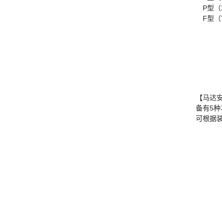
P型（X
F型（Y
【马达
备有5
可根据