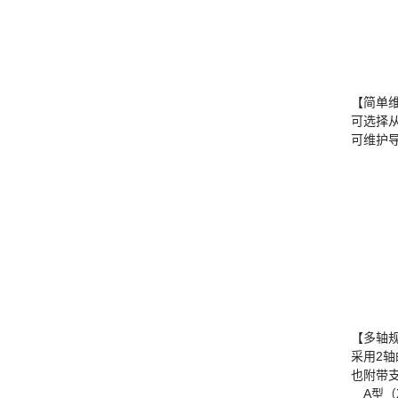
【简单
可选择
可维护
【多轴
采用2
也附带
A型（X