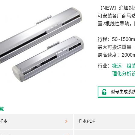
【NEW】追加对
可安装各厂商马
置2根线性导轨，
行程：50~1500
最大可搬送重量（
最高速度：2000m
行业
搬运
组
理化分析
型号生成系
下载
样本
样本PDF