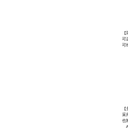
【
可
可
【
采
也
A