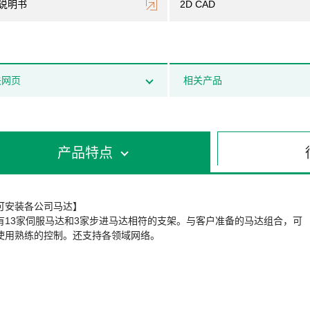
说明书
2D CAD
关网页
相关产品
产品特点
可安装各公司马达】
有13家伺服马达和3家步进马达相符的支架。与客户准备的马达组合，可
使用熟练的控制。还支持各领域网络。