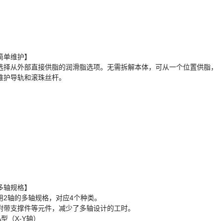
简单维护】
选择从外部直接供脂的润滑脂选项。无需拆解本体，可从一个位置供脂，
维护导轨和滚珠丝杆。
多轴规格】
用2轴的多轴规格，对应4个种类。
附带支撑件等元件，减少了多轴设计的工时。
型（X-Y轴）