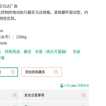
应马达厂商
达控制的电动执行器无马达规格。滚珠螺杆驱动型，内
刚性优异。
mm
水平）：150kg
m/s
装
特殊用途、搬送
杀菌（高压灭菌器）
包装
设备
统
添加到收藏夹
CKD
plus
仅限会员
安全注意事项