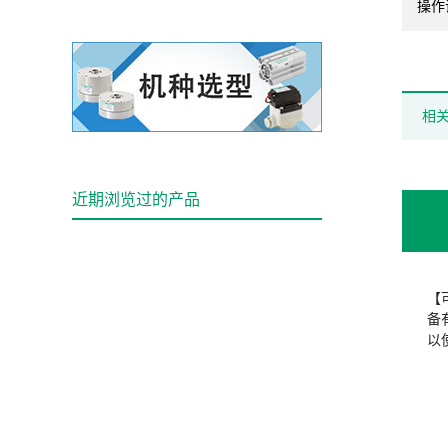
操作
相
近期浏览过的产品
【
备
以