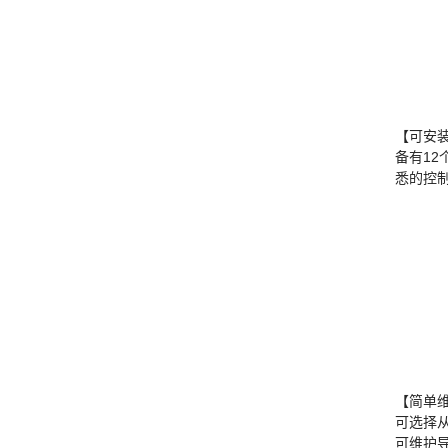
【可安
备有1
悉的控
【简单
可选择
可维护