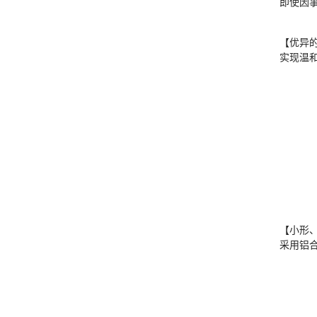
即使因
【优异
实现温
【小形
采用铝