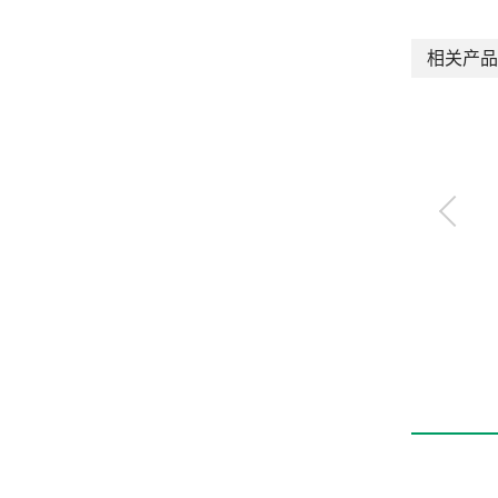
相关产品
带阀气缸
ULKP・ULK