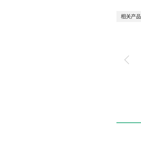
相关产品
带阀气缸
ULKP・ULK