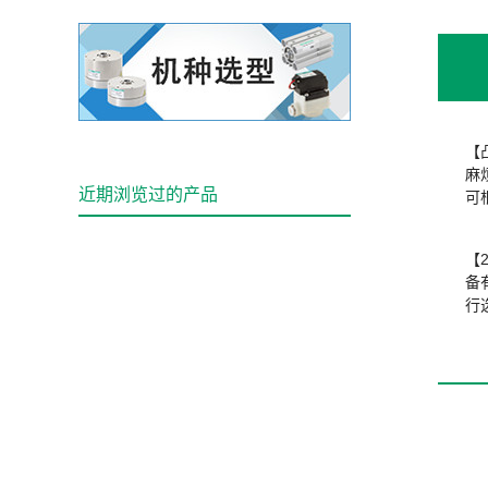
【
麻
近期浏览过的产品
可
【
备
行