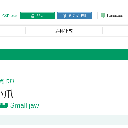
Language
CKD
plus
登录
新会员注册
资料/下载
点卡爪
小爪
Small jaw
型号