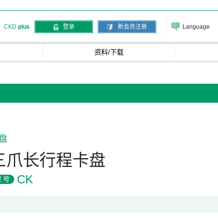
Language
CKD
plus
登录
新会员注册
资料/下载
盘
三爪长行程卡盘
CK
型号