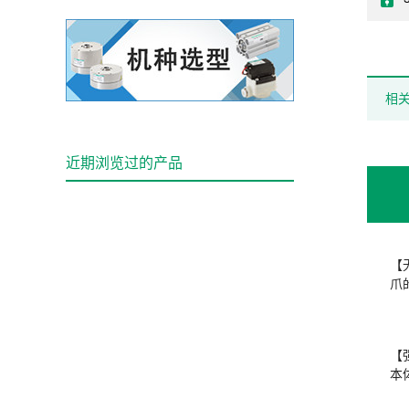
相
近期浏览过的产品
【
爪
【
本