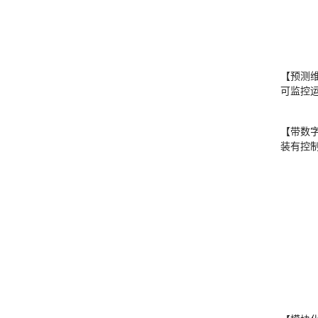
【预测
可监控
【带数
装有控