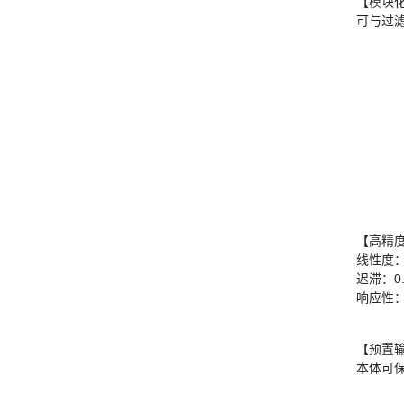
【模块
可与过
【高精
线性度：±
迟滞：0.
响应性：0
【预置
本体可