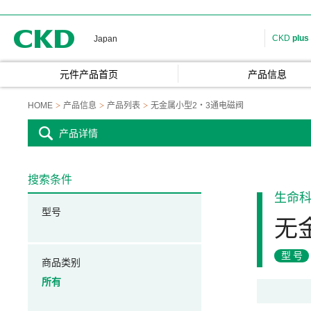
CKD
CKD
plus
Japan
元件产品首页
产品信息
HOME
产品信息
产品列表
无金属小型2・3通电磁阀
产品详情
搜索条件
生命
型号
无
型号
商品类别
所有