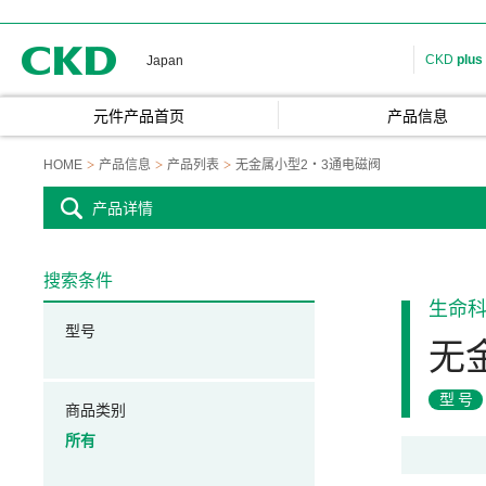
CKD
CKD
plus
Japan
元件产品首页
产品信息
HOME
产品信息
产品列表
无金属小型2・3通电磁阀
产品详情
搜索条件
生命
型号
无
型号
商品类别
所有