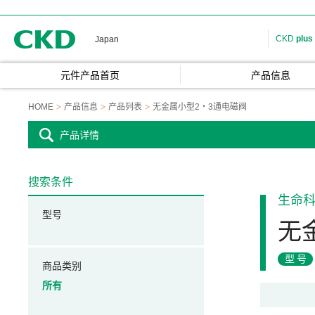
CKD
CKD
plus
Japan
元件产品首页
产品信息
HOME
产品信息
产品列表
无金属小型2・3通电磁阀
产品详情
搜索条件
生命
型号
无
型号
商品类别
所有