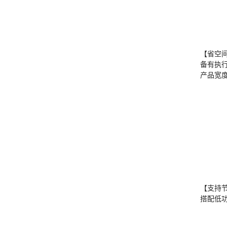
【省空
备有执
产品宽度
【支持
搭配低