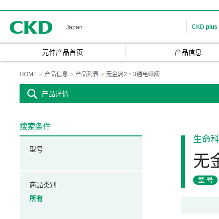
CKD
CKD
plus
Japan
元件产品首页
产品信息
HOME
产品信息
产品列表
无金属2・3通电磁阀
产品详情
搜索条件
生命
型号
无
型号
商品类别
所有