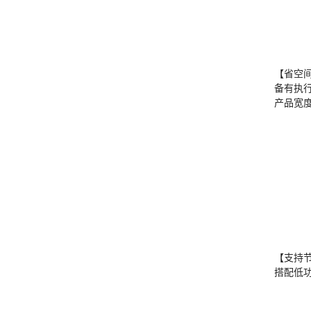
【省空
备有执
产品宽度
【支持
搭配低