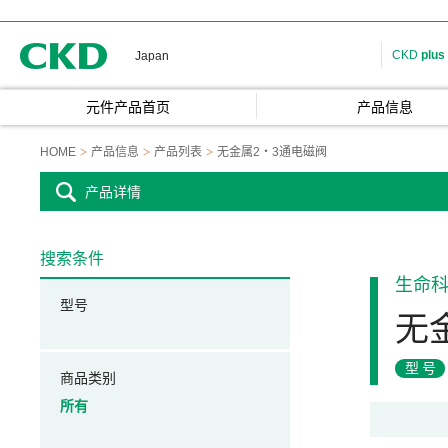
CKD
CKD
plus
Japan
元件产品首页
产品信息
HOME
产品信息
产品列表
无金属2・3通电磁阀
产品详情
搜索条件
生命
型号
无
型号
商品类别
所有