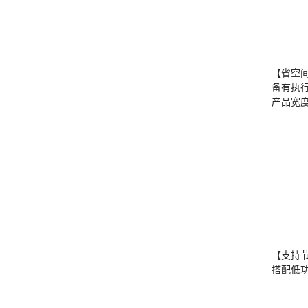
【省空
备有执
产品宽度
【支持
搭配低