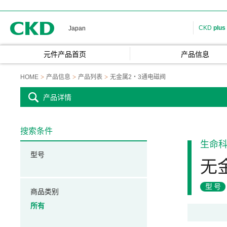
CKD
CKD
plus
Japan
元件产品首页
产品信息
HOME
产品信息
产品列表
无金属2・3通电磁阀
产品详情
搜索条件
生命
型号
无
型号
商品类别
所有