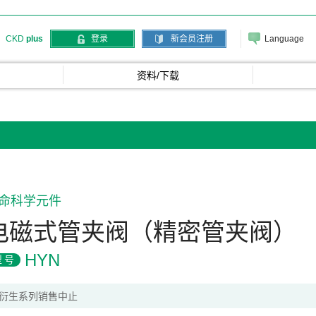
Language
CKD
plus
登录
新会员注册
资料/下载
命科学元件
电磁式管夹阀（精密管夹阀）
HYN
型号
衍生系列销售中止