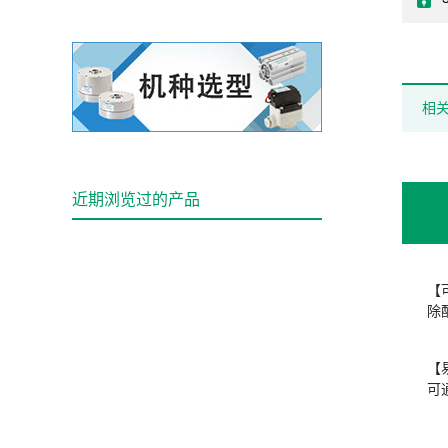
相
近期浏览过的产品
【
除
【
可