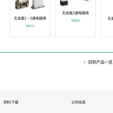
无金属2通电磁阀
无金属2・3通电磁阀
无
电
MKB3
MR16
回到产品一览
资料/下载
公司信息