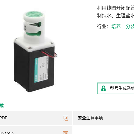
利用线圈开闭配
制纯水、生理盐
行业
培养
分
型号生成系
下载
PDF
安全注意事项
3D CAD