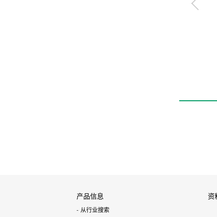
无金属小型2・3通电
磁阀
MR10R
产品信息
资
从行业搜索