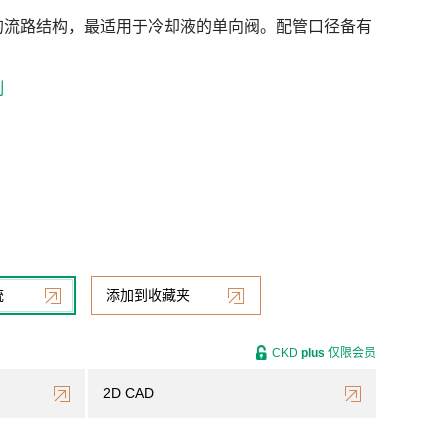
的流路结构，最适用于冷却液的单向阀。配管口径备有
制
统
添加到收藏夹
CKD
plus
仅限会员
2D CAD