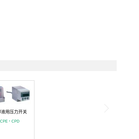
却液用压力开关
CPE・CPD