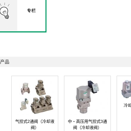
产品
冷
气控式2通阀（冷却液
中・高压用气控式3通
阀）
阀（冷却液阀）