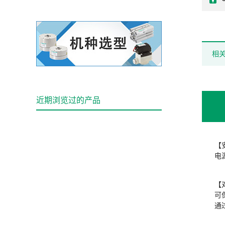
相
近期浏览过的产品
【
电
【
可
通