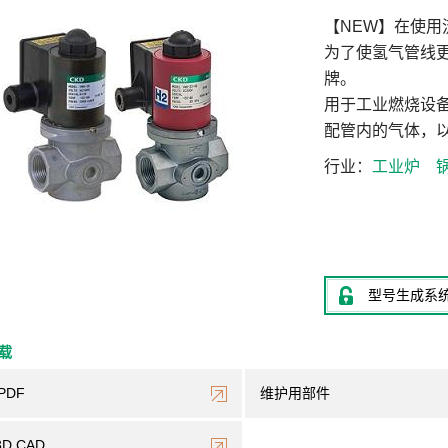
【NEW】在使
为了使氢气管线
牌。
用于工业燃烧设
配管内的气体，
行业
工业炉
型号生成系
下载
PDF
维护用部件
3D CAD