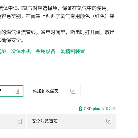
用流体中追加氢气对应选择项，保证在氢气中的使用。
更容易辨别，在阀罩上粘贴了氢气专用颜色（红色）铭
备的燃气溢流管线。通电时闭型，断电时打开阀，放出
以确保安全。
锅炉
冷温水机
金属设备
氢精制装置
统
添加到收藏夹
CKD
plus
仅限会员
安全注意事项