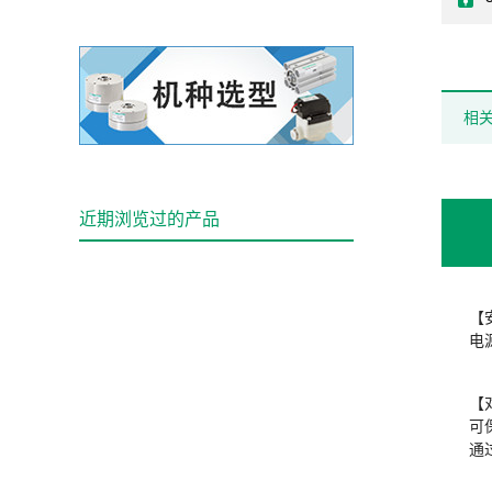
相
近期浏览过的产品
【
电
【
可
通