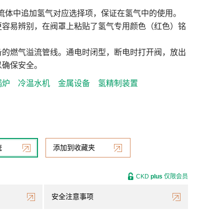
用流体中追加氢气对应选择项，保证在氢气中的使用。
更容易辨别，在阀罩上粘贴了氢气专用颜色（红色）铭
备的燃气溢流管线。通电时闭型，断电时打开阀，放出
以确保安全。
锅炉
冷温水机
金属设备
氢精制装置
统
添加到收藏夹
CKD
plus
仅限会员
安全注意事项