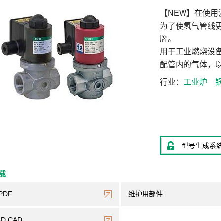
【NEW】在使
为了使氢气管线
牌。
用于工业燃烧设
配管内的气体，
行业
工业炉
型号生成系
下载
PDF
维护用部件
3D CAD