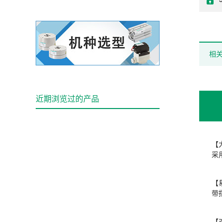
相
近期浏览过的产品
【
采
【
带
【