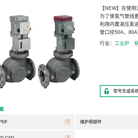
【NEW】在使
为了使氢气管线
利用内置液压泵
管口径50A、80
行业
工业炉
型号生成系
下载
PDF
维护用部件
3D CAD