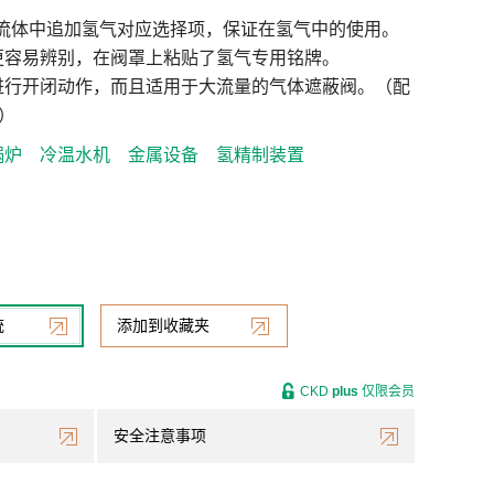
用流体中追加氢气对应选择项，保证在氢气中的使用。
更容易辨别，在阀罩上粘贴了氢气专用铭牌。
进行开闭动作，而且适用于大流量的气体遮蔽阀。（配
A）
锅炉
冷温水机
金属设备
氢精制装置
统
添加到收藏夹
CKD
plus
仅限会员
安全注意事项