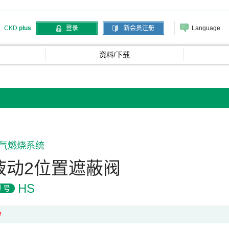
Language
CKD
plus
登录
新会员注册
资料/下载
气燃烧系统
液动2位置遮蔽阀
HS
型号
W