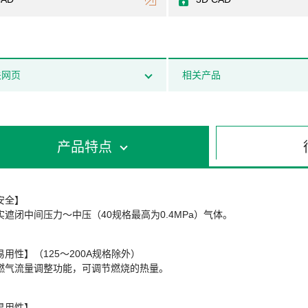
关网页
相关产品
产品特点
安全】
实遮闭中间压力～中压（40规格最高为0.4MPa）气体。
易用性】（125～200A规格除外）
燃气流量调整功能，可调节燃烧的热量。
易用性】