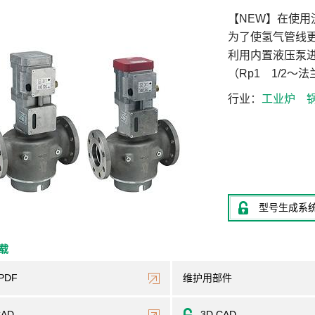
【NEW】在使
为了使氢气管线
利用内置液压泵
（Rp1 1/2～
行业
工业炉
型号生成系
下载
PDF
维护用部件
CAD
3D CAD