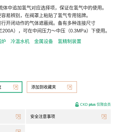
用流体中追加氢气对应选择项，保证在氢气中的使用。
更容易辨别，在阀罩上粘贴了氢气专用铭牌。
进行开闭动作的气体遮蔽阀。备有多种连接尺寸
法兰200A），可在中间压力～中压（0.3MPa）下使用。
锅炉
冷温水机
金属设备
氢精制装置
统
添加到收藏夹
CKD
plus
仅限会员
安全注意事项