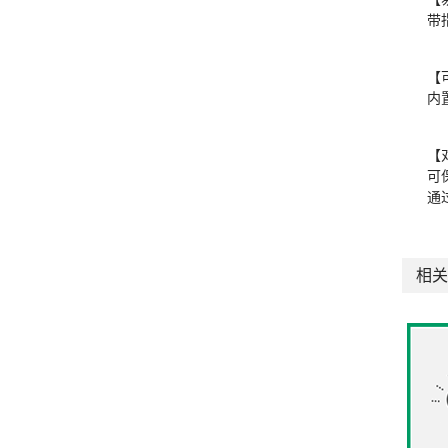
带
【
内
【
可
通
相关