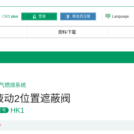
Language
CKD
plus
登录
新会员注册
资料/下载
气燃烧系统
液动2位置遮蔽阀
HK1
型号
W