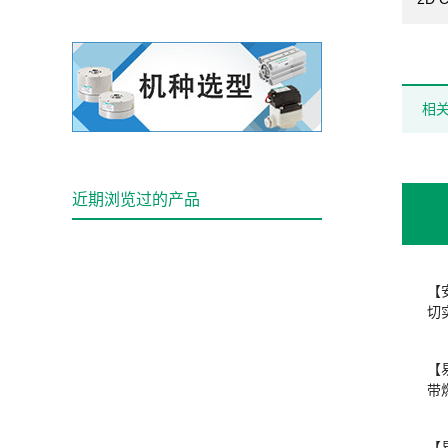
相
近期浏览过的产品
【
切
【
带
【