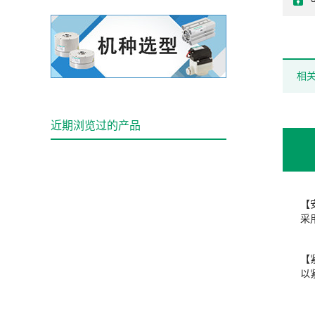
相
近期浏览过的产品
【
采
【
以