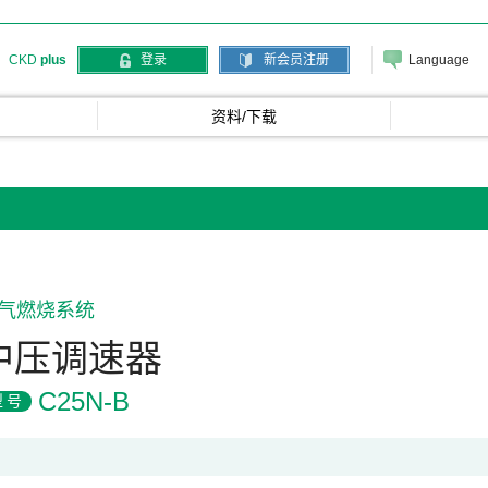
Language
CKD
plus
登录
新会员注册
资料/下载
气燃烧系统
中压调速器
C25N-B
型号