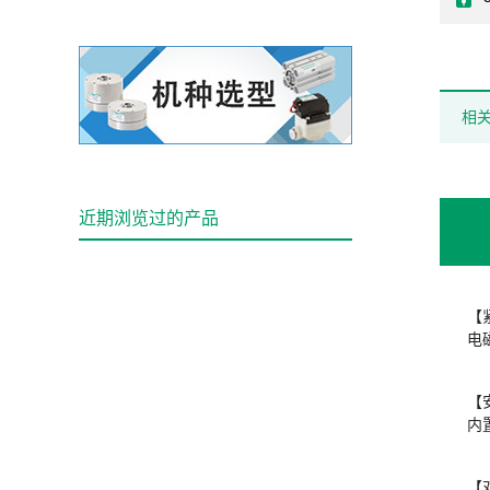
相
近期浏览过的产品
【
电
【
内
【