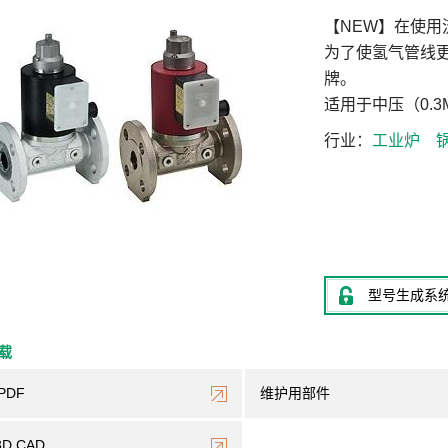
【NEW】在使
为了使氢气管线
牌。
适用于中压（0.
行业
工业炉
型号生成系
下载
PDF
维护用部件
3D CAD