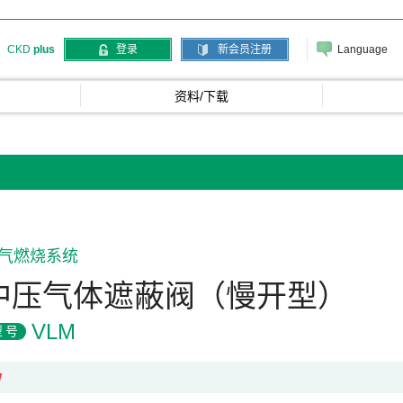
Language
CKD
plus
登录
新会员注册
资料/下载
气燃烧系统
中压气体遮蔽阀（慢开型）
VLM
型号
W