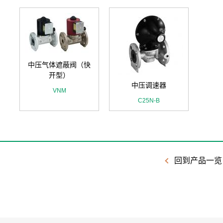
中压气体遮蔽阀（快
开型）
中压调速器
VNM
C25N-B
回到产品一览