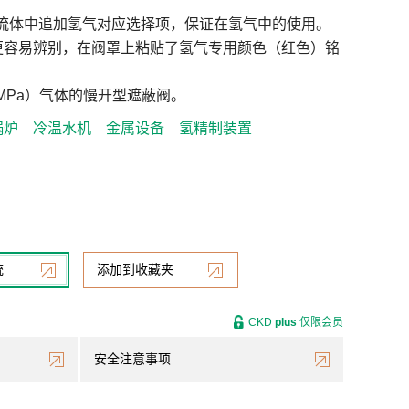
用流体中追加氢气对应选择项，保证在氢气中的使用。
更容易辨别，在阀罩上粘贴了氢气专用颜色（红色）铭
3MPa）气体的慢开型遮蔽阀。
锅炉
冷温水机
金属设备
氢精制装置
统
添加到收藏夹
CKD
plus
仅限会员
安全注意事项