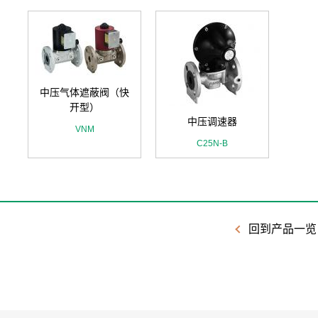
中压气体遮蔽阀（快
开型）
中压调速器
VNM
C25N-B
回到产品一览