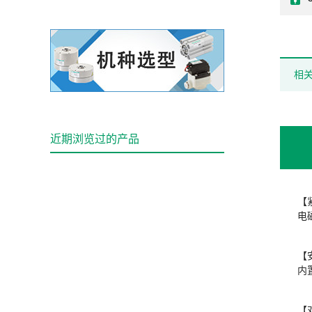
相
近期浏览过的产品
【
电
【
内
【