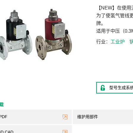
【NEW】在使
为了使氢气管线
牌。
适用于中压（0.
行业
工业炉
型号生成系
下载
PDF
维护用部件
3D CAD