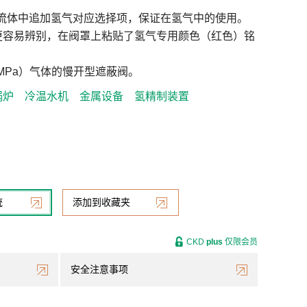
用流体中追加氢气对应选择项，保证在氢气中的使用。
更容易辨别，在阀罩上粘贴了氢气专用颜色（红色）铭
3MPa）气体的慢开型遮蔽阀。
锅炉
冷温水机
金属设备
氢精制装置
统
添加到收藏夹
CKD
plus
仅限会员
安全注意事项