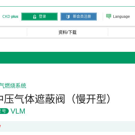
Language
CKD
plus
登录
新会员注册
资料/下载
气燃烧系统
中压气体遮蔽阀（慢开型）
VLM
型号
W