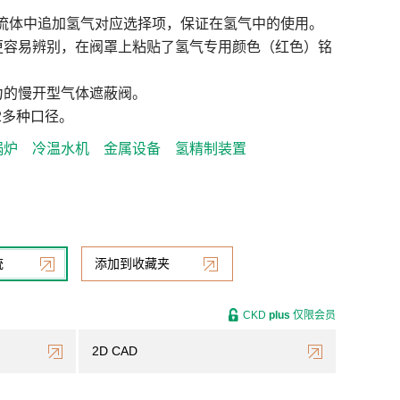
用流体中追加氢气对应选择项，保证在氢气中的使用。
更容易辨别，在阀罩上粘贴了氢气专用颜色（红色）铭
力的慢开型气体遮蔽阀。
1/2多种口径。
锅炉
冷温水机
金属设备
氢精制装置
统
添加到收藏夹
CKD
plus
仅限会员
2D CAD