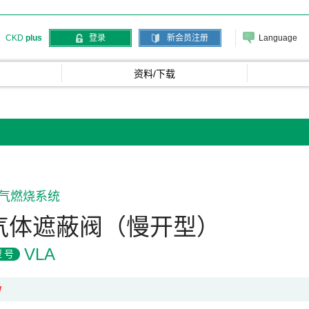
Language
CKD
plus
登录
新会员注册
资料/下载
气燃烧系统
气体遮蔽阀（慢开型）
VLA
型号
W