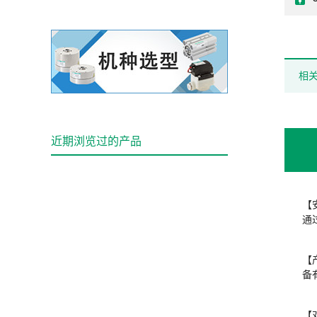
相
近期浏览过的产品
【
通
【
备有
【