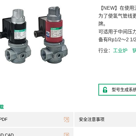
【NEW】在使
为了使氢气管线
牌。
可适用于中间压
备有Rp1/2～2 
行业
工业炉
型号生成系
下载
PDF
安全注意事项
3D CAD